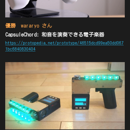
優勝
　wararyo さん
CapsuleChord: 和音を演奏できる電子楽器
https://protopedia.net/prototype/46515dcd99ea50dd067
1bc6840830404