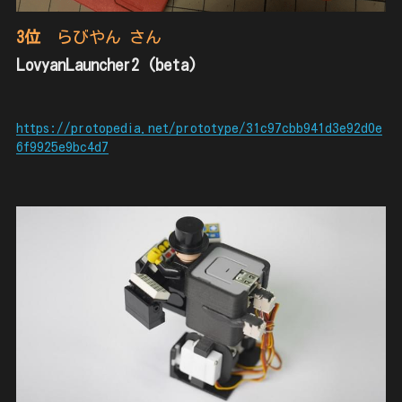
3位
　らびやん さん
LovyanLauncher2 (beta)
https://protopedia.net/prototype/31c97cbb941d3e92d0e
6f9925e9bc4d7