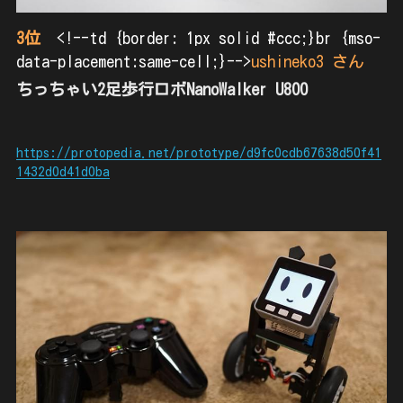
3位
　<!--td {border: 1px solid #ccc;}br {mso-
data-placement:same-cell;}-->
ushineko3 さん
ちっちゃい2足歩行ロボNanoWalker U800
https://protopedia.net/prototype/d9fc0cdb67638d50f41
1432d0d41d0ba