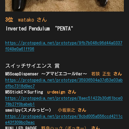
3位
watako さん
Inverted Pendulum “PENTA"
https://protopedia.net/prototype/9fb7b048c96d44a0337
f049e0a61ff06
スイッチサイエンス 賞
M5SoapDispenser 〜アマビエコールVer〜　
若狭 正生
 さん
https://protopedia.net/prototype/35936504a37d53e03ab
dfbc7318d9ec7
M5StickC×Surfing　
u-design さん
https://protopedia.net/prototype/8aec51422b30d61bce0
78b27f0babeb1
smellpy(スメルっピー) 　
小坂崇之
 さん
https://protopedia.net/prototype/8cbd005a556ccd4211c
e43f309bc0eac
MINI LED BADGE　
野良ハック（ざっきー）
 さん