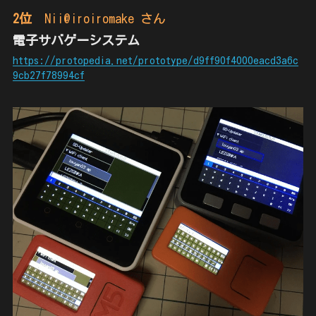
2位
Nii@iroiromake さん
電子サバゲーシステム
https://protopedia.net/prototype/d9ff90f4000eacd3a6c
9cb27f78994cf