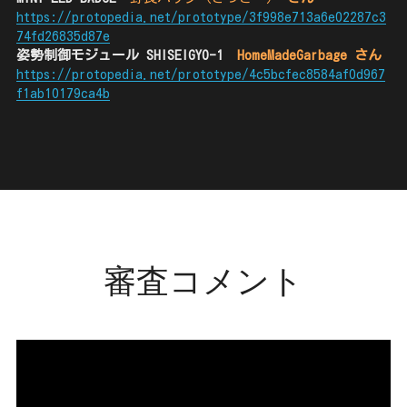
https://protopedia.net/prototype/3f998e713a6e02287c3
74fd26835d87e
姿勢制御モジュール SHISEIGYO-1　
HomeMadeGarbage さん
https://protopedia.net/prototype/4c5bcfec8584af0d967
f1ab10179ca4b
審査コメント